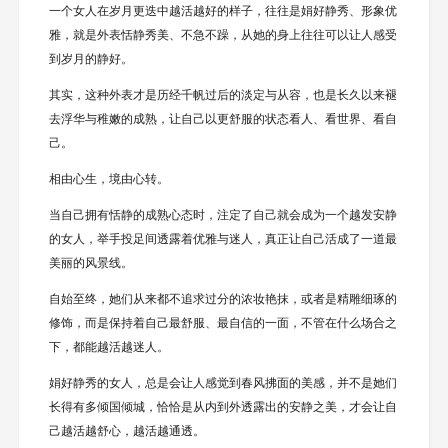
一个女人在岁月更迭中越活越好的样子，往往是娟好静秀、形象优
雅，就是外表恬静秀美、不急不躁，从她的身上往往可以让人感受
到岁月的静好。
其实，这种外表才是历经千帆过后的淡定与从容，也是长久以来褪
去浮华与稚嫩的成熟，让自己以更舒服的状态看人、看世界、看自
己。
相由心生，境由心转。
当自己拥有恬静的成熟心态时，注定了自己就会成为一个越发安静
的女人，举手投足间透露着优雅与迷人，真正让自己活成了一道最
美丽的风景线。
自始至终，她们从来都不追求过分的浓妆艳抹，或者是精雕细琢的
修饰，而是保持着自己最舒服、最自信的一面，不管在什么场合之
下，都能越活越迷人。
娟好静秀的女人，总是会让人感觉到春风拂面的美感，并不是她们
长得有多倾国倾城，恰恰是从内到外透露出的安静之美，才会让自
己越活越舒心，越活越通透。