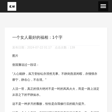
一个女人最好的福相：1个字
发布日期：2024-07-22 01:17 点击次数：139
图片
曾国藩说过一段话：
“人心能静，虽万变纷纭亦澄然无事。不静则燕居闲暇，亦憧憬亦
靡宁，静在心，不在境。”
人活一世，真正的强大绝对不是一时的风风火火，而是一路上淡定
从容之下的平静如水。
这不是一种岁月的颓败，恰恰是自我修行后的能力提升。