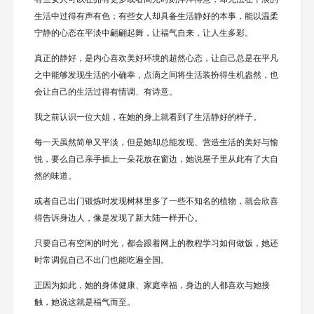
生活中过得有声有色；有些女人却具备生活静好的本事，能以温柔
宁静的心态在平淡中翩翩起舞，让福气自来，让人生多彩。
真正的静好，是内心喜欢美好环境的超然心态，让自己总是在平凡
之中能够发现生活的小确幸，点滴之间将生活装扮得生机盎然，也
会让自己的生活过得有情调、有诗意。
我之前认识一位大姐，在她的身上就看到了生活静好的样子。
每一天虽然简单又平淡，但是她却总能发现、营造生活的美好与愉
悦，要么自己亲手插上一朵花放在窗边，她说屋子里从此有了大自
然的味道。
或者自己出门锻炼时发现树林里多了一些不知名的植物，就会欣喜
得告诉身边人，像是发现了新大陆一样开心。
只要自己有空闲的时光，都会跟着网上的教程学习如何做饭，她还
时常调侃自己不出门也能吃遍全国。
正因为如此，她的身体健康、家庭幸福，身边的人都喜欢与她接
触，她说这就是福气而至。