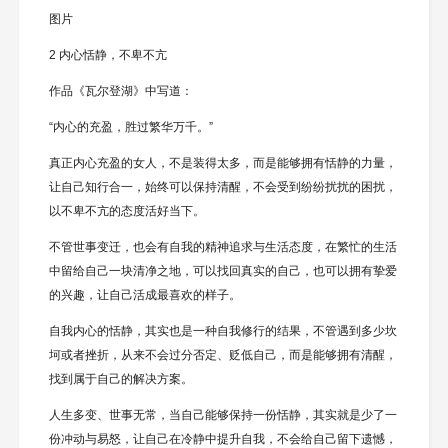
图片
2 内心恬静，不卑不亢
作品《瓦尔登湖》中写道：
“内心的充盈，胜过繁华万千。”
真正内心充盈的女人，不是装得太多，而是能够拥有恬静的力量，
让自己知行合一，始终可以保持清醒，不会受到纷纷扰扰的困扰，
以不卑不亢的态度活好当下。
不管世事变迁，也会有自我的精神追求与生活态度，在繁忙的生活
中留给自己一块清净之地，可以找回真实的自己，也可以拥有挚爱
的兴趣，让自己活成最喜欢的样子。
自我内心的恬静，其实也是一种自我修行的结果，不管遇到多少坎
坷或者挫折，从来不会过分否定、贬低自己，而是能够拥有清醒，
找到属于自己的解决方案。
人生多变、世事无常，当自己能够保持一份恬静，其实就是少了一
份冲动与易怒，让自己在冷静中提升自我，不会给自己留下遗憾，