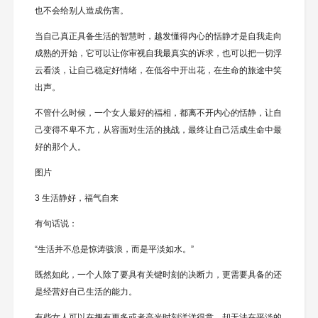
也不会给别人造成伤害。
当自己真正具备生活的智慧时，越发懂得内心的恬静才是自我走向
成熟的开始，它可以让你审视自我最真实的诉求，也可以把一切浮
云看淡，让自己稳定好情绪，在低谷中开出花，在生命的旅途中笑
出声。
不管什么时候，一个女人最好的福相，都离不开内心的恬静，让自
己变得不卑不亢，从容面对生活的挑战，最终让自己活成生命中最
好的那个人。
图片
3 生活静好，福气自来
有句话说：
“生活并不总是惊涛骇浪，而是平淡如水。”
既然如此，一个人除了要具有关键时刻的决断力，更需要具备的还
是经营好自己生活的能力。
有些女人可以在拥有更多或者高光时刻洋洋得意，却无法在平淡的