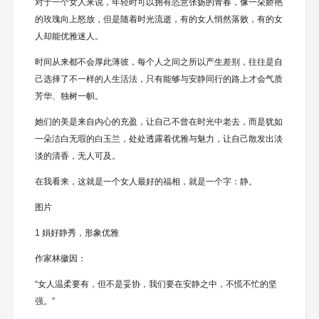
对于一个女人来说，年轻时可以拥有恣意张扬的青春，像一朵娇艳
的玫瑰向上怒放，但是随着时光流逝，有的女人悄然落败，有的女
人却能优雅迷人。
时间从来都不会厚此薄彼，每个人之间之所以产生差别，往往是自
己选择了不一样的人生活法，只有能够与安静同行的路上才会气质
芳华、独树一帜。
她们的美是来自内心的充盈，让自己不曾在时光中老去，而是犹如
一朵洁白无瑕的白玉兰，处处透露着优雅与魅力，让自己散发出淡
淡的清香，无人可及。
在我看来，这就是一个女人最好的福相，就是一个字：静。
图片
1 娟好静秀，形象优雅
作家林徽因：
“女人温柔要有，但不是妥协，我们要在安静之中，不慌不忙的坚
强。”