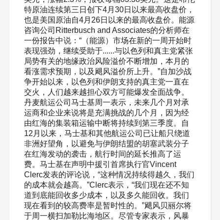
特原油连续第三日创下4月30日以来最高收盘价，
也是美国原油自4月26日以来的最高收盘价。能源
咨询公司Ritterbusch and Associates的分析师在
一份报告中说：“（能源）市场在新的一周开始时
表现强劲，继续受助于......与以色列和真主党紧张
局势有关的地缘政治风险溢价不断增加，本月的
看涨需求预期，以及飓风溢价所上升。”自加沙战
争开始以来，以色列和伊朗支持的真主党一直在
交火，人们越来越担心双方可能爆发全面战争。
丹麦航运公司马士基周一表示，未来几个月对承
运商和企业来说将是充满挑战的几个月，因为经
由红海的集装箱运输中断将持续到第三季度。自
12月以来，马士基和其他航运公司已让船只绕道
非洲好望角，以避免与伊朗结盟的胡塞武装分子
在红海发动的袭击，航行时间的延长推高了运
费。马士基在声明中援引首席执行官Vincent
Clerc发表的评论说，“这种情况持续得越久，我们
的成本就会越高。”Clerc表示，“我们现在还不知
道到底能回收多少成本，以及多久能回收。我们
现在看到的较高费率是暂时性的。”飓风贝丽尔将
于周一横扫加勒比海地区。尽管专家表示，风暴