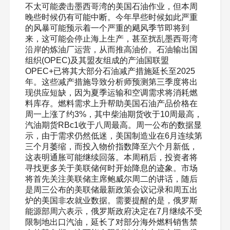
不太可能袭击墨西哥湾的美国石油作业，但本周
晚些时候仍有可能中断。今年早些时候如此严重
的风暴可能预示着一个严重的飓风季节即将到
来，这可能会停止海上生产，甚至扰乱墨西哥湾
沿岸的炼油厂运营，从而推高油价。石油输出国
组织(OPEC)及其盟友组成的产油国联盟
OPEC+已将其大部分石油减产措施延长至2025
年。这些减产措施导致分析师预测第三季度将出
现供应短缺，因为夏季运输和空调需求将消耗燃
料库存。燃料需求上升帮助美国石油产品价格在
周一上涨了约3%，其中柴油期货收于10周最高，
汽油期货RBc1收于八周最高。周一公布的数据显
示，由于需求仍然低迷，美国制造业在6月连续第
三个月萎缩，而投入物价指数降至六个月新低，
这表明通胀可能继续回落。本周稍后，投资者将
寻找更多关于美联储何时开始降息的迹象。市场
将首先关注美联储主席鲍威尔周二的讲话，随后
是周三公布的美联储最新政策会议记录和周五出
炉的美国非农就业数据。需要提醒的是，俄罗斯
能源部周六表示，俄罗斯政府决定在7月继续不受
限制地出口汽油，延长了对部分海外燃料销售禁