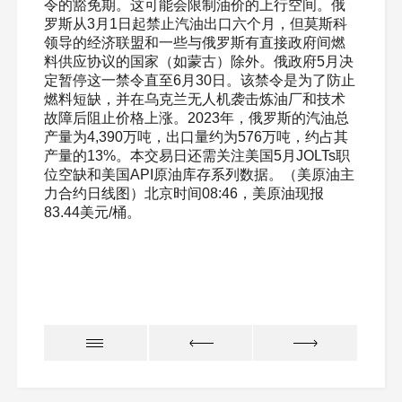
令的豁免期。这可能会限制油价的上行空间。俄
罗斯从3月1日起禁止汽油出口六个月，但莫斯科
领导的经济联盟和一些与俄罗斯有直接政府间燃
料供应协议的国家（如蒙古）除外。俄政府5月决
定暂停这一禁令直至6月30日。该禁令是为了防止
燃料短缺，并在乌克兰无人机袭击炼油厂和技术
故障后阻止价格上涨。2023年，俄罗斯的汽油总
产量为4,390万吨，出口量约为576万吨，约占其
产量的13%。本交易日还需关注美国5月JOLTs职
位空缺和美国API原油库存系列数据。（美原油主
力合约日线图）北京时间08:46，美原油现报
83.44美元/桶。